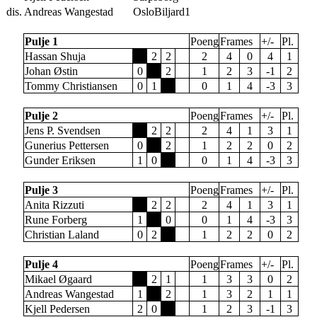
dis.
Andreas Wangestad
OsloBiljard1
Pulje 1
Poeng
Frames
+/-
Pl.
Hassan Shuja
2
2
2
4
0
4
1
Johan Østin
0
2
1
2
3
-1
2
Tommy Christiansen
0
1
0
1
4
-3
3
Pulje 2
Poeng
Frames
+/-
Pl.
Jens P. Svendsen
2
2
2
4
1
3
1
Gunerius Pettersen
0
2
1
2
2
0
2
Gunder Eriksen
1
0
0
1
4
-3
3
Pulje 3
Poeng
Frames
+/-
Pl.
Anita Rizzuti
2
2
2
4
1
3
1
Rune Forberg
1
0
0
1
4
-3
3
Christian Laland
0
2
1
2
2
0
2
Pulje 4
Poeng
Frames
+/-
Pl.
Mikael Øgaard
2
1
1
3
3
0
2
Andreas Wangestad
1
2
1
3
2
1
1
Kjell Pedersen
2
0
1
2
3
-1
3