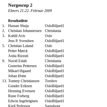
Norgescup 2
Elmers 21-22. Februar 2009
Resultatliste
1.
Hassan Shuja
OsloBiljard1
2.
Christian Johannessen
Christiania
3.
Kahlil Avis
Oslo
Jens P. Svendsen
OsloBiljard1
5.
Christian Laland
Oslo
Petter Mørck
OsloBiljard1
Anita Rizzuti
OsloBiljard1
9.
Navid Eslah
Christiania
Gunerius Pettersen
OsloBiljard1
Mikael Øgaard
OsloBiljard1
Johan Østin
OsloBiljard1
13.
Tommy Christiansen
Torshov
Gunder Eriksen
OsloBiljard1
Henning Evensen
OsloBiljard1
Rune Forberg
OsloBiljard1
Edwin Ingebrigtsen
OsloBiljard1
Kjell Pedersen
Sarpsborg