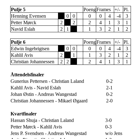
Pulje 5
Poeng
Frames
+/-
Pl.
Henning Evensen
0
0
0
0
4
-4
3
Petter Mørck
2
2
2
4
1
3
1
Navid Eslah
2
1
1
3
2
1
2
Pulje 6
Poeng
Frames
+/-
Pl.
Edwin Ingebrigtsen
0
0
0
0
4
-4
3
Kahlil Avis
2
1
1
3
2
1
2
Christian Johannessen
2
2
2
4
1
3
1
Åttendelsfinaler
Gunerius Pettersen - Christian Laland
0-2
Kahlil Avis - Navid Eslah
2-1
Johan Østin - Andreas Wangestad
0-2
Christian Johannessen - Mikael Øgaard
2-0
Kvartfinaler
Hassan Shuja - Christian Laland
3-0
Petter Mørck - Kahlil Avis
0-3
Jens P. Svendsen - Andreas Wangestad
w/o Jens