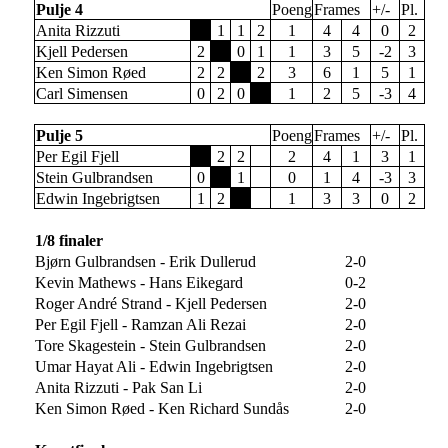
Pulje 4
Poeng
Frames
+/-
Pl.
Anita Rizzuti
1
1
2
1
4
4
0
2
Kjell Pedersen
2
0
1
1
3
5
-2
3
Ken Simon Røed
2
2
2
3
6
1
5
1
Carl Simensen
0
2
0
1
2
5
-3
4
Pulje 5
Poeng
Frames
+/-
Pl.
Per Egil Fjell
2
2
2
4
1
3
1
Stein Gulbrandsen
0
1
0
1
4
-3
3
Edwin Ingebrigtsen
1
2
1
3
3
0
2
1/8 finaler
Bjørn Gulbrandsen - Erik Dullerud
2-0
Kevin Mathews - Hans Eikegard
0-2
Roger André Strand - Kjell Pedersen
2-0
Per Egil Fjell - Ramzan Ali Rezai
2-0
Tore Skagestein - Stein Gulbrandsen
2-0
Umar Hayat Ali - Edwin Ingebrigtsen
2-0
Anita Rizzuti - Pak San Li
2-0
Ken Simon Røed - Ken Richard Sundås
2-0