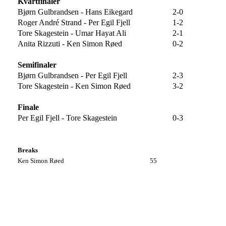
Kvartfinaler
Bjørn Gulbrandsen - Hans Eikegard
2-0
Roger André Strand - Per Egil Fjell
1-2
Tore Skagestein - Umar Hayat Ali
2-1
Anita Rizzuti - Ken Simon Røed
0-2
Semifinaler
Bjørn Gulbrandsen - Per Egil Fjell
2-3
Tore Skagestein - Ken Simon Røed
3-2
Finale
Per Egil Fjell - Tore Skagestein
0-3
Breaks
Ken Simon Røed
55