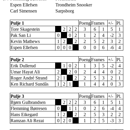
Espen Ellefsen
Trondheim Snooker
Carl Simensen
Sarpsborg
Pulje 1
Poeng
Frames
+/-
Pl.
Tore Skagestein
2
2
2
3
6
1
5
1
Pak San Li
0
0
2
1
2
4
-2
3
Kevin Mathews
1
2
2
2
5
2
3
2
Espen Ellefsen
0
0
0
0
0
6
-6
4
Pulje 2
Poeng
Frames
+/-
Pl.
Erik Dullerud
1
0
2
1
3
5
-2
4
Umar Hayat Ali
2
2
0
2
4
4
0
2
Roger André Strand
2
1
2
2
5
3
2
1
Ken Richard Sundås
1
2
1
1
4
4
0
3
Pulje 3
Poeng
Frames
+/-
Pl.
Bjørn Gulbrandsen
2
2
2
3
6
1
5
1
Flemming Børresen
0
1
1
0
2
6
-4
4
Hans Eikegard
1
2
2
2
5
3
2
2
Ramzan Ali Rezai
0
2
0
1
2
5
-3
3