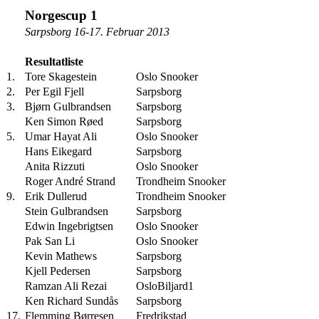
Norgescup 1
Sarpsborg 16-17. Februar 2013
Resultatliste
1.
Tore Skagestein
Oslo Snooker
2.
Per Egil Fjell
Sarpsborg
3.
Bjørn Gulbrandsen
Sarpsborg
Ken Simon Røed
Sarpsborg
5.
Umar Hayat Ali
Oslo Snooker
Hans Eikegard
Sarpsborg
Anita Rizzuti
Oslo Snooker
Roger André Strand
Trondheim Snooker
9.
Erik Dullerud
Trondheim Snooker
Stein Gulbrandsen
Sarpsborg
Edwin Ingebrigtsen
Oslo Snooker
Pak San Li
Oslo Snooker
Kevin Mathews
Sarpsborg
Kjell Pedersen
Sarpsborg
Ramzan Ali Rezai
OsloBiljard1
Ken Richard Sundås
Sarpsborg
17.
Flemming Børresen
Fredrikstad